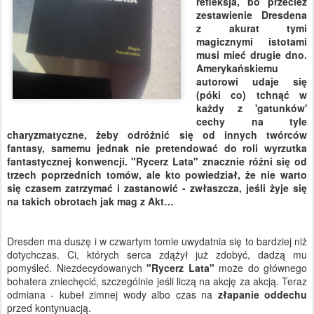
refleksja, bo przecież
zestawienie Dresdena
z akurat tymi
magicznymi istotami
musi mieć drugie dno.
Amerykańskiemu
autorowi udaje się
(póki co) tchnąć w
każdy z 'gatunków'
cechy na tyle
charyzmatyczne, żeby odróżnić się od innych twórców
fantasy, samemu jednak nie pretendować do roli wyrzutka
fantastycznej konwencji. "Rycerz Lata" znacznie różni się od
trzech poprzednich tomów, ale kto powiedział, że nie warto
się czasem zatrzymać i zastanowić - zwłaszcza, jeśli żyje się
na takich obrotach jak mag z Akt…
Dresden ma duszę i w czwartym tomie uwydatnia się to bardziej niż
dotychczas. Ci, których serca zdążył już zdobyć, dadzą mu
pomyśleć. Niezdecydowanych
"Rycerz Lata"
może do głównego
bohatera zniechęcić, szczególnie jeśli liczą na akcję za akcją. Teraz
odmiana - kubeł zimnej wody albo czas na
złapanie oddechu
przed kontynuacją.