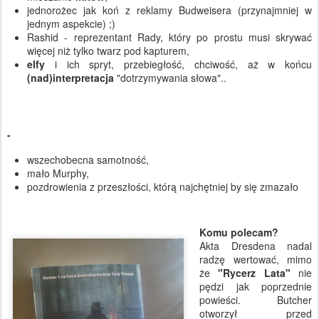
jednorożec jak koń z reklamy Budweisera (przynajmniej w
jednym aspekcie) ;)
Rashid - reprezentant Rady, który po prostu musi skrywać
więcej niż tylko twarz pod kapturem,
elfy
i ich spryt, przebiegłość, chciwość, aż w końcu
(nad)interpretacja
"dotrzymywania słowa"..
-
wszechobecna samotność,
mało Murphy,
pozdrowienia z przeszłości, którą najchętniej by się zmazało
Komu polecam?
Akta Dresdena nadal
radzę wertować, mimo
że
"Rycerz Lata"
nie
pędzi jak poprzednie
powieści. Butcher
otworzył przed