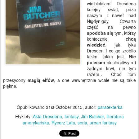
wielbicielami Dresdena
kolejny świat, poza
naszym i nawet nad
Nigdynigdy. Czwarta
część na pewno
spodoba się
tym, którzy
koniecznie
chcą
wiedzieć
, jak tyka
Dresden i co go zrobiło
takim, jakim jest.
Nie
polecam
niecierpliwym i
żądnym krwi, nie tym
razem… Choć tom
przesycony
magią elfów
, a one wewnętrznie wcale nie są takie
piękne.
Opublikowano
31st October 2015
, autor:
paratexterka
Etykiety:
Akta Dresdena
fantasy
Jim Butcher
literatura
amerykańska
Rycerz Lata
seria
urban fantasy