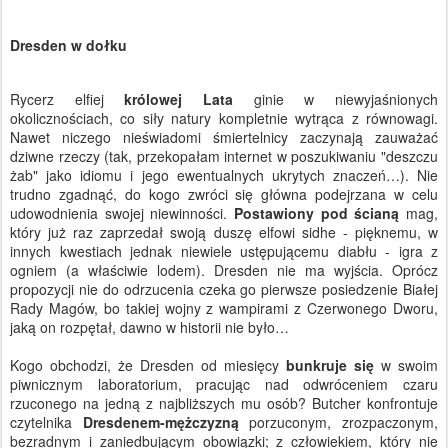
Dresden w dołku
Rycerz elfiej
królowej Lata
ginie w niewyjaśnionych
okolicznościach, co siły natury kompletnie wytrąca z równowagi.
Nawet niczego nieświadomi śmiertelnicy zaczynają zauważać
dziwne rzeczy (tak, przekopałam internet w poszukiwaniu "deszczu
żab" jako idiomu i jego ewentualnych ukrytych znaczeń…). Nie
trudno zgadnąć, do kogo zwróci się główna podejrzana w celu
udowodnienia swojej niewinności.
Postawiony pod ścianą
mag,
który już raz zaprzedał swoją duszę elfowi sidhe - pięknemu, w
innych kwestiach jednak niewiele ustępującemu diabłu - igra z
ogniem (a właściwie lodem). Dresden nie ma wyjścia. Oprócz
propozycji nie do odrzucenia czeka go pierwsze posiedzenie Białej
Rady Magów, bo takiej wojny z wampirami z Czerwonego Dworu,
jaką on rozpętał, dawno w historii nie było…
Kogo obchodzi, że Dresden od miesięcy
bunkruje się
w swoim
piwnicznym laboratorium, pracując nad odwróceniem czaru
rzuconego na jedną z najbliższych mu osób? Butcher konfrontuje
czytelnika
Dresdenem-mężczyzną
porzuconym, zrozpaczonym,
bezradnym i zaniedbującym obowiązki; z człowiekiem, który nie