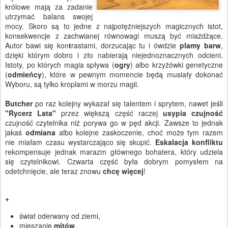
królowe mają za zadanie
utrzymać balans swojej
mocy. Skoro są to jedne z najpotężniejszych magicznych istot,
konsekwencje z zachwianej równowagi muszą być miażdżące.
Autor bawi się kon
t
rastami, dorzucając tu i ówdzie
plamy barw
,
dzięki którym dobro i zło nabierają niejednoznacznych odcieni.
Istoty, po których magia spływa (
ogry
) albo krzyżówki genetyczne
(
odmieńcy
), które w pewnym momencie będą musiały dokonać
Wyboru, są tylko kroplami w morzu magii.
Butcher
po raz kolejny wykazał się talentem i sprytem, nawet jeśli
"Rycerz Lata"
przez większą część raczej
usypia czujność
czujność czytelnika niż porywa go w pęd akcji. Zawsze to jednak
jakaś
odmiana
albo kolejne zaskoczenie, choć może tym razem
nie miałam czasu wystarczająco się skupić.
Eskalacja konfliktu
rekompensuje jednak marazm głównego bohatera, który udziela
się czytelnikowi. Czwarta część była dobrym pomysłem na
odetchnięcie, ale teraz znowu
chcę więcej
!
+
świat oderwany od ziemi,
mieszanie
mitów
,