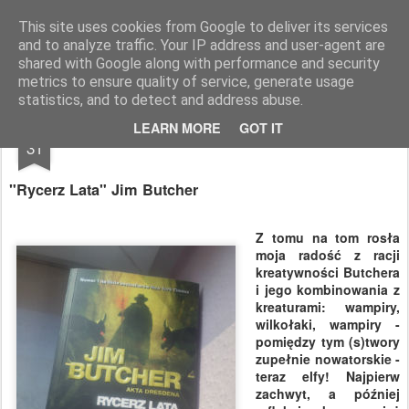
paratexterka
o książkach i (mo)ich historiach
This site uses cookies from Google to deliver its services
and to analyze traffic. Your IP address and user-agent are
Pages
shared with Google along with performance and security
metrics to ensure quality of service, generate usage
statistics, and to detect and address abuse.
OCT
LEARN MORE
GOT IT
Elfi emisariusz
31
"Rycerz Lata" Jim Butcher
Z tomu na tom rosła
moja radość z racji
kreatywności Butchera
i jego kombinowania z
kreaturami: wampiry,
wilkołaki, wampiry -
pomiędzy tym (s)twory
zupełnie nowatorskie -
teraz elfy! Najpierw
zachwyt, a później