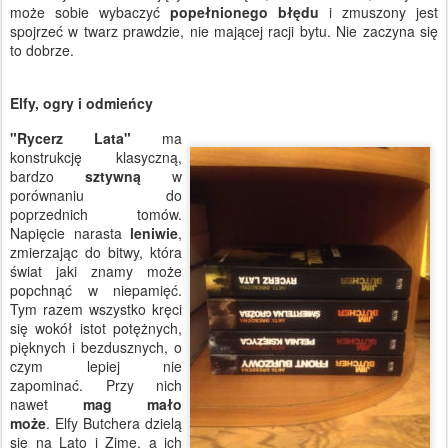
może sobie wybaczyć
popełnionego błędu
i zmuszony jest
spojrzeć w twarz prawdzie, nie mającej racji bytu. Nie zaczyna się
to dobrze.
Elfy, ogry i odmieńcy
"Rycerz Lata"
ma
konstrukcję klasyczną,
bardzo
sztywną
w
porównaniu do
poprzednich tomów.
Napięcie narasta
leniwie
,
zmierzając do bitwy, która
świat jaki znamy może
popchnąć w niepamięć.
Tym razem wszystko kręci
się wokół istot potężnych,
pięknych i bezdusznych, o
czym lepiej nie
zapominać. Przy nich
nawet
mag mało
może
. Elfy Butchera dzielą
się na Lato i Zimę, a ich