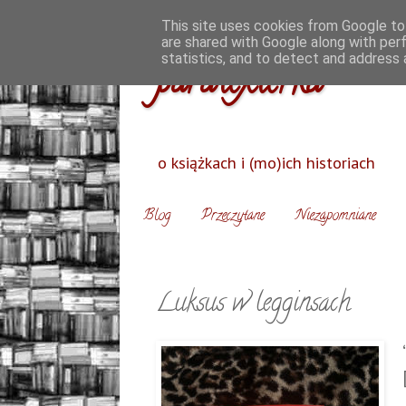
This site uses cookies from Google to 
are shared with Google along with per
statistics, and to detect and address 
paratexterka
o książkach i (mo)ich historiach
Blog
Przeczytane
Niezapomniane
Luksus w legginsach