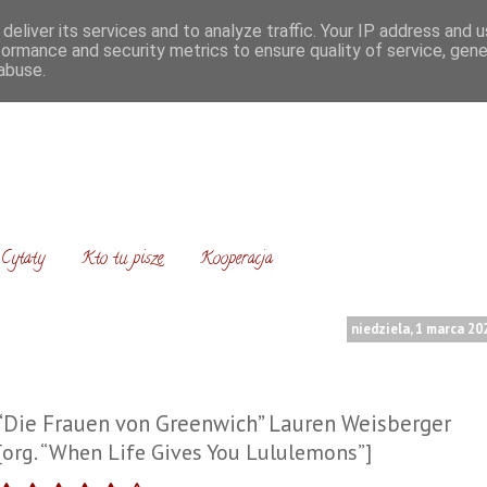
deliver its services and to analyze traffic. Your IP address and 
formance and security metrics to ensure quality of service, gen
abuse.
Cytaty
Kto tu pisze
Kooperacja
niedziela, 1 marca 20
“Die Frauen von Greenwich” Lauren Weisberger
[org. “When Life Gives You Lululemons”]