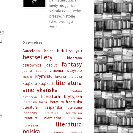
pamiętam, gdzie i
kiedy mogę - bo
szkoda czasu, żeby
przeżyć historię
tylko swojego
życia...
za
ż
O czym piszę
beletrystyka
Barcelona
balet
bestsellery
biografia
fantasy
czarownice
debiut
jedno zdanie zmienia wszystko
kryminał
krytyka literacka
klasyka
literatura
książki o książkach
amerykańska
literatura
literatura brytyjska
austriacka
literatura francuska
literatura faktu
literatura hiszpańska
literatura
irlandzka
literatura kolumbijska
ę
literatura niemiecka
literatura
literatura
norweska
polska
literatura rosyjska