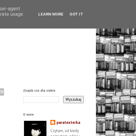
user-agent
erate usage
LEARN MORE
GOT IT
Znajdź coś dla siebie
20
O mnie
paratexterka
Czytam, od kiedy