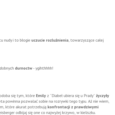
u nudy i to błogie
uczucie rozluźnienia
, towarzyszące całej
podobnych
durnoctw
- ygihthhhh!
odoba się tym, które
Emily
z “Diabeł ubiera się u Prady”
życzyły
eta powinna pozwalać sobie na rozrywki tego typu. Aż nie wiem,
om, które akurat potrzebują
konfrontacji z prawdziwymi
eisberger odbijaj się one co najwyżej krzywo, w kieliszku.