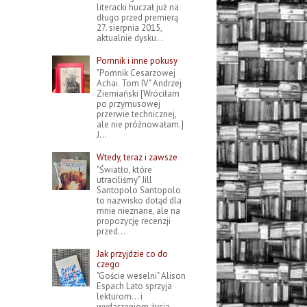
literacki huczał już na
długo przed premierą
27. sierpnia 2015,
aktualnie dysku...
Pomnik i inne pokusy
"Pomnik Cesarzowej
Achai. Tom IV" Andrzej
Ziemiański [Wróciłam
po przymusowej
przerwie technicznej,
ale nie próżnowałam.]
J...
Wtedy, teraz i zawsze
"Światło, które
utraciliśmy" Jill
Santopolo Santopolo
to nazwisko dotąd dla
mnie nieznane, ale na
propozycję recenzji
przed...
Jak przyjdzie co do
czego
"Goście weselni" Alison
Espach Lato sprzyja
lekturom... i
wydarzeniom życia.