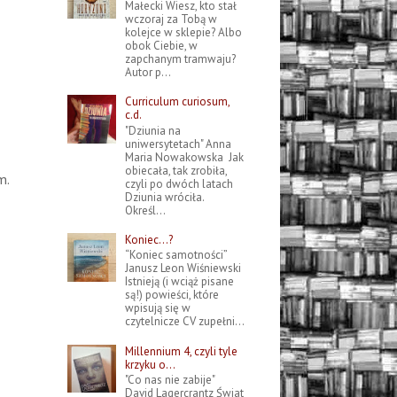
Małecki Wiesz, kto stał
wczoraj za Tobą w
kolejce w sklepie? Albo
obok Ciebie, w
zapchanym tramwaju?
Autor p...
Curriculum curiosum,
c.d.
"Dziunia na
uniwersytetach" Anna
Maria Nowakowska Jak
obiecała, tak zrobiła,
m.
czyli po dwóch latach
Dziunia wróciła.
Określ...
Koniec…?
“Koniec samotności”
Janusz Leon Wiśniewski
Istnieją (i wciąż pisane
są!) powieści, które
wpisują się w
czytelnicze CV zupełni...
Millennium 4, czyli tyle
krzyku o...
"Co nas nie zabije"
David Lagercrantz Świat