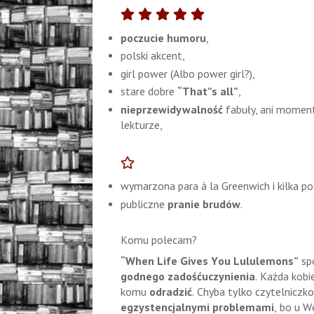
poczucie humoru
,
polski akcent,
girl power (Albo power girl?),
stare dobre
“That”s all”
,
nieprzewidywalność
fabuły, ani moment
lekturze,
wymarzona para à la Greenwich i kilka 
publiczne
pranie brudów
.
Komu polecam?
“When Life Gives You Lululemons”
sp
godnego zadośćuczynienia
. Każda kobi
komu
odradzić
. Chyba tylko czytelniczk
egzystencjalnymi problemami
, bo u W