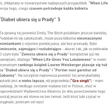
mi, chłeptany w towarzystwie najlepszych przyjaciółek.
“When Life
ersja tego, czego
czasem potrzebuje każda kobieta
.
“Diabeł ubiera się u Prady” 3
Za sprawą tej powieści Emily The Bitch polubiłam jeszcze bardziej.
Podobał mi się całokształt, może poza kilkoma
niesmacznymi
wzmiankami
z rejonów poniżej pasa, ale bez przesady. Było
śmiesznie, zajmująco i rozluźniająco
- akurat tak, jak oczekiwała
O czym była
“Zemsta ubiera się u Prady”
kompletnie już nie
pamiętam, dlatego
“When Life Gives You Lululemons”
w moim
prywatnym
rankingu książek Lauren Weisberger plasuje się tuż
za “Diabeł ubiera się u Prady” i “Portier nosi garnitur od
Gabanny”
. Na szczęście najnowsza powieść tej amerykańskiej
autorki jest
o niebo lepsza
, niż poprzednia (
“Gra singli”
) - mam
nadzieję, że niedługo zostanie wydana też w Polsce, choć w
zapowiedziach Wydawnictwa Albatros (w dniu powstawiania tego
posta) jeszcze ani słowa na ten temat. Jeśli ktoś lubi czytać w
oryginale, polecam od razu!