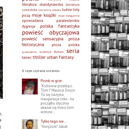
literatura skandynawska
literatura
ludzie listy
szwedzka
literatura włoska
moje książki
piszą
moje księgarnie
opowiadania
paratexterskie
polska fantastyka
dygresje
powieść obyczajowa
powieść sensacyjna
proza
historyczna
proza polska
seria
science fiction
przewodnik
thriller
urban fantasy
taniec
O czym czytacie ostatnio
Pionki w grze
"Królowie przeklęci.
Tom I" Maurice Druon
To się nazywa
inauguracja roku - na
początku stycznia
ukazał się trzeci tom
wznow...
a,
a
Tylko tego nie…
ą
“Horyzont” Jakub