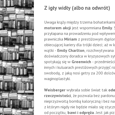
Z igły widły (albo na odwrót)
Uwaga krąży między trzema bohaterkami
motorem akcji
jest wspomniana
Emily
.
przyłapana na prowadzeniu pod wpływem
prawniczka
Miriam
z prestiżowym dyplo
obiecującej kariery dla trójki dzieci; aż w
wątki -
Emily Charlton
, rozchwytywana s
doświadczony doradca w kryzysowych syt
spotykają się w
Greenwich
- przedmieści
innych i kuluarach prestiżowych przyjęć 
swobodą, z jaką nosi getry za 200 dolcó
waginoplastyki.
Weisberger
wybrała sobie świat tak
ode
rzeczywistości
, że pozwala bez pardonu 
nieprzyzwoitą bombą kaloryczną i bez na
z którym nigdy nie będzie miało się stycz
od początku,
bawi i odpręża
. Jest jak 