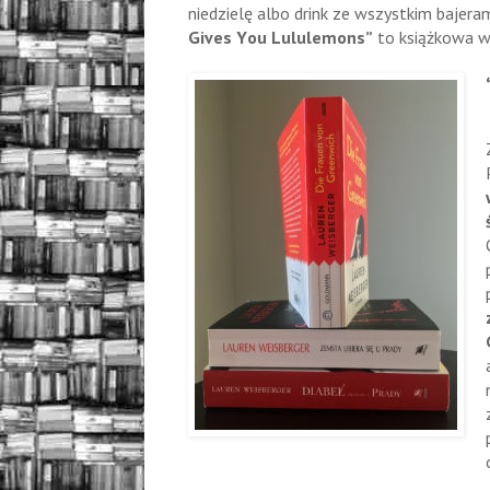
niedzielę albo drink ze wszystkim bajera
Gives You Lululemons”
to książkowa w