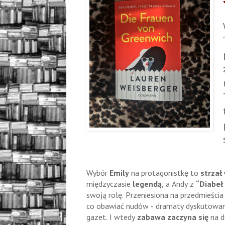
Wybór
Emily
na protagonistkę to
strzał
międzyczasie
legendą
, a Andy z
“Diabeł 
swoją rolę. Przeniesiona na przedmieścia
co obawiać nudów - dramaty dyskutowane 
gazet. I wtedy
zabawa zaczyna się
na d