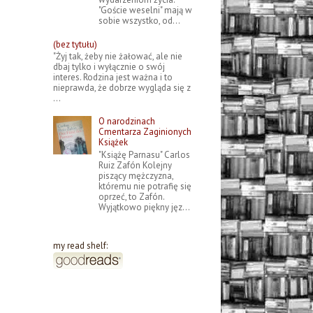
"Goście weselni" mają w
sobie wszystko, od...
(bez tytułu)
"Żyj tak, żeby nie żałować, ale nie
dbaj tylko i wyłącznie o swój
interes. Rodzina jest ważna i to
nieprawda, że dobrze wygląda się z
...
O narodzinach
Cmentarza Zaginionych
Książek
"Książę Parnasu" Carlos
Ruiz Zafón Kolejny
piszący mężczyzna,
któremu nie potrafię się
oprzeć, to Zafón.
Wyjątkowo piękny jęz...
my read shelf: