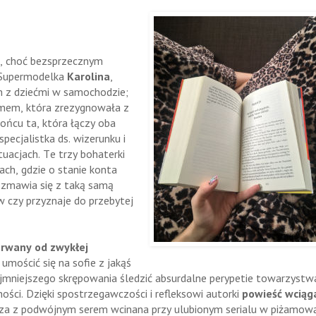
, choć bezsprzecznym
 Supermodelka
Karolina
,
 z dziećmi w samochodzie;
mem, która zrezygnowała z
 końcu ta, która łączy oba
pecjalistka ds. wizerunku i
uacjach. Te trzy bohaterki
ach, gdzie o stanie konta
rozmawia się z taką samą
w czy przyznaje do przebytej
rwany od zwykłej
umościć się na sofie z jakąś
jmniejszego skrępowania śledzić absurdalne perypetie towarzystw
ności. Dzięki spostrzegawczości i refleksowi autorki
powieść wciąg
pizza z podwójnym serem wcinana przy ulubionym serialu w piżamow