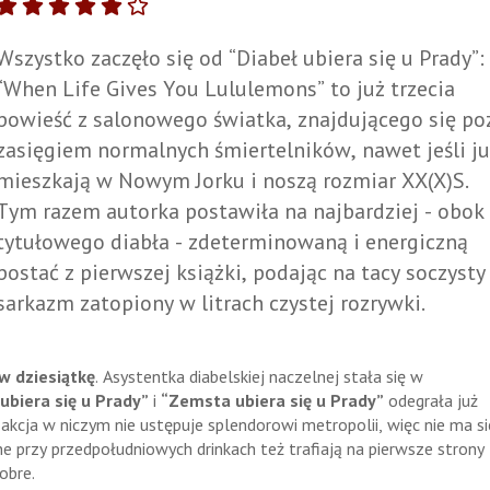
Wszystko zaczęło się od “Diabeł ubiera się u Prady”:
“When Life Gives You Lululemons” to już trzecia
powieść z salonowego światka, znajdującego się po
zasięgiem normalnych śmiertelników, nawet jeśli ju
mieszkają w Nowym Jorku i noszą rozmiar XX(X)S.
Tym razem autorka postawiła na najbardziej - obok
tytułowego diabła - zdeterminowaną i energiczną
postać z pierwszej książki, podając na tacy soczysty
sarkazm zatopiony w litrach czystej rozrywki.
 w dziesiątkę
. Asystentka diabelskiej naczelnej stała się w
ubiera się u Prady”
i
“Zemsta ubiera się u Prady”
odegrała już
 akcja w niczym nie ustępuje splendorowi metropolii, więc nie ma si
przy przedpołudniowych drinkach też trafiają na pierwsze strony
obre.