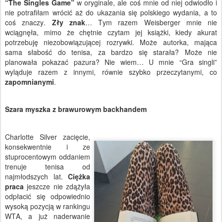
“The Singles Game”
w oryginale, ale coś mnie od niej odwiodło i
nie potrafiłam wrócić aż do ukazania się polskiego wydania, a to
coś znaczy.
Zły znak
… Tym razem Weisberger mnie nie
wciągnęła, mimo że chętnie czytam jej książki, kiedy akurat
potrzebuję niezobowiązującej rozrywki. Może autorka, mająca
sama słabość do tenisa, za bardzo się starała? Może nie
planowała pokazać pazura? Nie wiem… U mnie “Gra singli”
wyląduje razem z innymi, równie szybko przeczytanymi, co
zapomnianymi
.
Szara myszka z brawurowym backhandem
Charlotte Silver zacięcie,
konsekwentnie i ze
stuprocentowym oddaniem
trenuje tenisa od
najmłodszych lat.
Ciężka
praca
jeszcze nie zdążyła
odpłacić się odpowiednio
wysoką pozycją w rankingu
WTA, a już naderwanie