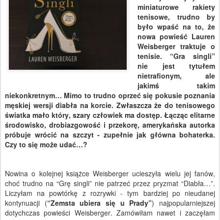
miniaturowe rakiety
tenisowe, trudno by
było wpaść na to, że
nowa powieść Lauren
Weisberger traktuje o
tenisie. “Gra singli”
nie jest tytułem
nietrafionym, ale
jakimś takim
niekonkretnym… Mimo to trudno oprzeć się pokusie poznania
męskiej wersji diabła na korcie. Zwłaszcza że do tenisowego
światka mało który, szary człowiek ma dostęp. Łącząc elitarne
środowisko, drobiazgowość i przekorę, amerykańska autorka
próbuje wrócić na szczyt - zupełnie jak główna bohaterka.
Czy to się może udać…?
Nowina o kolejnej książce Weisberger ucieszyła wielu jej fanów,
choć trudno na “Grę singli” nie patrzeć przez pryzmat “Diabła…”.
Liczyłam na powtórkę z rozrywki - tym bardziej po nieudanej
kontynuacji (
“Zemsta ubiera się u Prady”
) najpopularniejszej
dotychczas powieści Weisberger. Zamówiłam nawet i zaczęłam