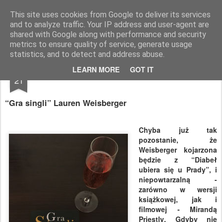
paratexterka
o książkach i (mo)ich historiach
This site uses cookies from Google to deliver its services
and to analyze traffic. Your IP address and user-agent are
Pages
shared with Google along with performance and security
metrics to ensure quality of service, generate usage
statistics, and to detect and address abuse.
APR
LEARN MORE
GOT IT
Debel z demonem…?
21
“Gra singli” Lauren Weisberger
Chyba już tak
pozostanie, że
Weisberger kojarzona
będzie z “Diabeł
ubiera się u Prady”, i
niepowtarzalną -
zarówno w wersji
książkowej, jak i
filmowej - Mirandą
Priestly. Gdyby nie