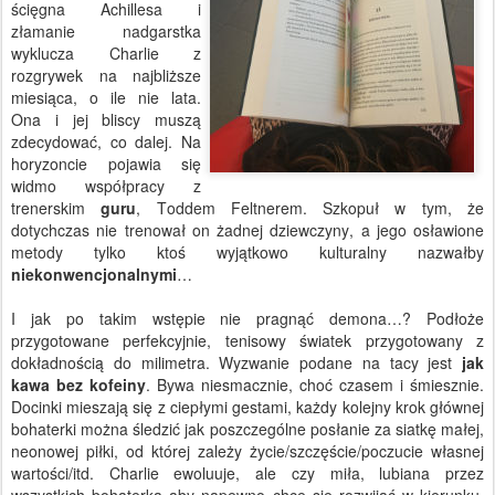
ścięgna Achillesa i
złamanie nadgarstka
wyklucza Charlie z
rozgrywek na najbliższe
miesiąca, o ile nie lata.
Ona i jej bliscy muszą
zdecydować, co dalej. Na
horyzoncie pojawia się
widmo współpracy z
trenerskim
guru
, Toddem Feltnerem. Szkopuł w tym, że
dotychczas nie trenował on żadnej dziewczyny, a jego osławione
metody tylko ktoś wyjątkowo kulturalny nazwałby
niekonwencjonalnymi
…
I jak po takim wstępie nie pragnąć demona…? Podłoże
przygotowane perfekcyjnie, tenisowy światek przygotowany z
dokładnością do milimetra. Wyzwanie podane na tacy jest
jak
kawa bez kofeiny
. Bywa niesmacznie, choć czasem i śmiesznie.
Docinki mieszają się z ciepłymi gestami, każdy kolejny krok głównej
bohaterki można śledzić jak poszczególne posłanie za siatkę małej,
neonowej piłki, od której zależy życie/szczęście/poczucie własnej
wartości/itd. Charlie ewoluuje, ale czy miła, lubiana przez
wszystkich bohaterka aby napewno chce się rozwijać w kierunku,