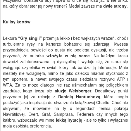
na który obrał ster jej nowy trener? Medal zawsze ma
dwie strony
.
Kulisy kortów
Lektura
“Gry singli”
przemija lekko i bez większych wrażeń, choć i
turbulentne rysy na karierze bohaterki się zdarzają. Kwestia
przypadnięcia powieści do gustu nie podlega dyskusji, ale trzeba
przyznać, że autorka
włożyła w nią serce
. Na każdym kroku
dowodzi zainteresowana tą dyscypliną i wydaje się, że stara się
wciągnąć czytelnika w świat, który tak bardzo ją interesuje. Mnie
niestety nie wciągnęła, mimo że jako dziecko miałam styczność z
tym sportem, a nawet swojego czasu śledziłam rozrywki ATP i
WTA. Za to może dlatego nie raz uśmiechałam się półgębkiem
zgadując, kogo tyczą się
aluzje Weisberger
. Dodatkowy punkt
przyznam jej za relację z
Danielą Hantuchovą
, która mogła
posłużyć jako inspiracja do stworzenia książkowej Charlie. Choć nie
ukrywam, że mówienie na ty o legendach tenisa pokroju
Navrátilovej, Evert, Graf, Samprasa, Federera czy innych tego
kalibru, wzbudzało we mnie
lekką irytację
- ale to tylko i wyłącznie
moja osobista preferencja.