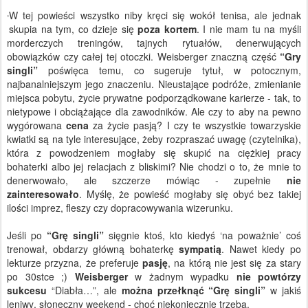
W tej powieści wszystko niby kręci się wokół tenisa, ale jednak
skupia na tym, co dzieje się
poza kortem
. I nie mam tu na myśli
morderczych treningów, tajnych rytuałów, denerwujących
obowiązków czy całej tej otoczki. Weisberger znaczną część
“Gry
singli”
poświęca temu, co sugeruje tytuł, w potocznym,
najbanalniejszym jego znaczeniu. Nieustające podróże, zmienianie
miejsca pobytu, życie prywatne podporządkowane karierze - tak, to
nietypowe i obciążające dla zawodników. Ale czy to aby na pewno
wygórowana
cena
za życie pasją? I czy te wszystkie towarzyskie
kwiatki są na tyle interesujące, żeby rozpraszać uwagę (czytelnika),
która z powodzeniem mogłaby się skupić na ciężkiej pracy
bohaterki albo jej relacjach z bliskimi? Nie chodzi o to, że mnie to
denerwowało, ale szczerze mówiąc - zupełnie
nie
zainteresowało
. Myślę, że powieść mogłaby się obyć bez takiej
ilości imprez, fleszy czy dopracowywania wizerunku.
Jeśli po
“Grę singli”
sięgnie ktoś, kto kiedyś ‘na poważnie’ coś
trenował, obdarzy główną bohaterkę
sympatią
. Nawet kiedy po
lekturze przyzna, że preferuje
pasję
, na którą nie jest się za stary
po 30stce ;)
Weisberger
w żadnym wypadku
nie powtórzy
sukcesu
“Diabła…”, ale
można przełknąć “Grę singli”
w jakiś
leniwy, słoneczny weekend - choć niekoniecznie trzeba.