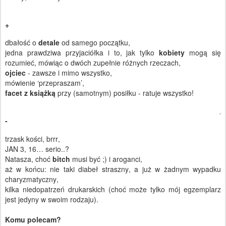
+
dbałość o
detale
od samego początku,
jedna prawdziwa przyjaciółka i to, jak tylko
kobiety
mogą się
rozumieć, mówiąc o dwóch zupełnie różnych rzeczach,
ojciec
- zawsze i mimo wszystko,
mówienie ‘przepraszam’,
facet z książką
przy (samotnym) posiłku - ratuje wszystko!
-
trzask kości, brrr,
JAN 3, 16… serio..?
Natasza, choć
bitch
musi być ;) i aroganci,
aż w końcu: nie taki diabeł straszny, a już w żadnym wypadku
charyzmatyczny,
kilka niedopatrzeń drukarskich (choć może tylko mój egzemplarz
jest jedyny w swoim rodzaju).
Komu polecam?