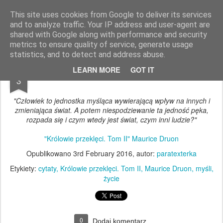
paratexterka
o książkach i (mo)ich historiach
This site uses cookies from Google to deliver its services
and to analyze traffic. Your IP address and user-agent are
Pages
shared with Google along with performance and security
metrics to ensure quality of service, generate usage
statistics, and to detect and address abuse.
FEB
LEARN MORE
GOT IT
3
"Człowiek to jednostka myśląca wywierającą wpływ na innych i
zmieniająca świat. A potem niespodziewanie ta jedność pęka,
rozpada się i czym wtedy jest świat, czym inni ludzie?"
"Królowie przeklęci. Tom II" Maurice Druon
Opublikowano
3rd February 2016
, autor:
paratexterka
Etykiety:
cytaty
Królowie przeklęci. Tom II
Maurice Druon
myśli
życie
0
Dodaj komentarz