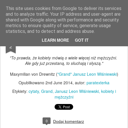
paratexterka
o książkach i (mo)ich historiach
This site uses cookies from Google to deliver its services
and to analyze traffic. Your IP address and user-agent are
Pages
shared with Google along with performance and security
metrics to ensure quality of service, generate usage
statistics, and to detect and address abuse.
JUN
LEARN MORE
GOT IT
2
"To prawda, że kobiety mówią o wiele więcej niż mężczyźni.
Ale gdy już przestaną, to słuchają i słyszą."
Maxymilian von Drewnitz (
"Grand" Janusz Leon Wiśniewski
)
Opublikowano
2nd June 2014
, autor:
paratexterka
Etykiety:
cytaty
Grand
Janusz Leon Wiśniewski
kobiety i
mężczyźni
0
Dodaj komentarz