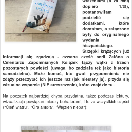
wrażeniami (a za mną
dopiero 1/3!),
postanowiłam
podzielić się
dodatkami, które
dostałam, a załączone
były do oryginalnego
wydania
hiszpańskiego.
Strzępki krążących już
informacji się zgadzają - czwarta część serii Zafóna o
Cmentarzu Zapomnianych Książek łączy wątki z trzech
pozostałych powieści (uwaga, bo zadziała też jako historia
samodzielna). Może komuś, kto gwoli przypomnienia nie
zdąży przeczytać ich jeszcze raz (jak niestety ja), przyda się
wizualne wsparcie (NIE streszczenie), które znajdzie tu…
Na początek najbardziej chyba przydatna, także podczas lektury,
wizualizacja powiązań między bohaterami, i to ze wszystkich części
("Cień wiatru", "Gra anioła", "Więzień nieba"):