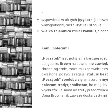
-
wypowiedzi
w obcych językach
(po hiszp
wiarygodności, raczej irytują i stopują,
wielka tajemnica
króla i
konkluzja
odnoś
Komu polecam?
„Początek”
jest jedną z najbardziej
rozb
Langdonie.
Brown
na pewno
nie zawied
chronologicznie, może mu zapewnić jesz
określonej pozycji z racji jej statusu
best
„Początek” spodoba się
amatorom
myś
polecam tradycjonalistom
, bo mogliby
wyobraźni. Ja sama niestety przeoczyłam
Dana Browna jak zawsze dostarczyły mi