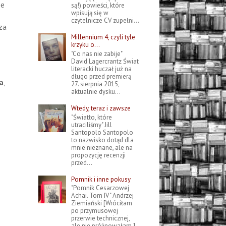
ze
są!) powieści, które
wpisują się w
czytelnicze CV zupełni...
za
Millennium 4, czyli tyle
krzyku o...
"Co nas nie zabije"
David Lagercrantz Świat
literacki huczał już na
długo przed premierą
a
,
27. sierpnia 2015,
aktualnie dysku...
Wtedy, teraz i zawsze
"Światło, które
utraciliśmy" Jill
Santopolo Santopolo
to nazwisko dotąd dla
mnie nieznane, ale na
propozycję recenzji
przed...
Pomnik i inne pokusy
"Pomnik Cesarzowej
Achai. Tom IV" Andrzej
Ziemiański [Wróciłam
po przymusowej
przerwie technicznej,
ale nie próżnowałam.]