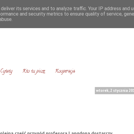
deliver its services and to analyze traffic. Your IP address and 
formance and security metrics to ensure quality of service, gen
abuse.
Cytaty
Kto tu pisze
Kooperacja
wtorek, 2 stycznia 20
olejna cześć przygód profesora Langdona dostarczy