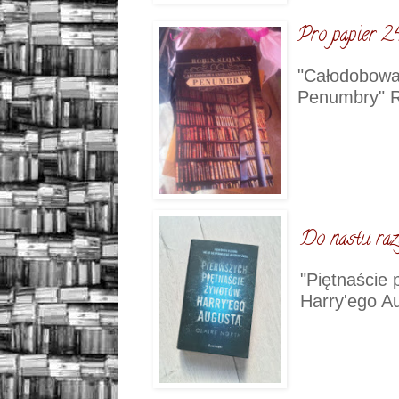
Pro papier 2
"Całodobowa
Penumbry" R
Do nastu raz
"Piętnaście
Harry'ego Au