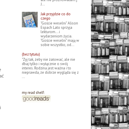
J...
Jak przyjdzie co do
czego
"Goście weselni" Alison
Espach Lato sprzyja
lekturom... i
wydarzeniom życia.
"Goście weselni" mają w
sobie wszystko, od...
(bez tytułu)
"Żyj tak, żeby nie żałować, ale nie
dbaj tylko i wyłącznie o swój
interes. Rodzina jest ważna i to
e
nieprawda, że dobrze wygląda się z
ać
...
my read shelf:
i