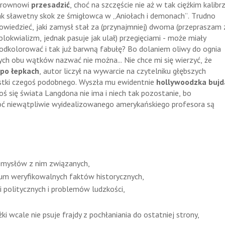
rownowi
przesadzić
, choć na szczęście nie aż w tak ciężkim kalibr
ak sławetny skok ze śmigłowca w „Aniołach i demonach”. Trudno
owiedzieć, jaki zamysł stał za (przynajmniej) dwoma (przepraszam 
olokwializm, jednak pasuje jak ulał) przegięciami - może miały
odkolorować i tak już barwną fabułę? Bo dolaniem oliwy do ognia
ych obu wątków nazwać nie można... Nie chce mi się wierzyć, że
po łepkach
, autor liczył na wywarcie na czytelniku głębszych
astki czegoś podobnego. Wyszła mu ewidentnie
hollywoodzka bujd
koś się świata Langdona nie ima i niech tak pozostanie, bo
oć niewątpliwie wyidealizowanego amerykańskiego profesora są
pomysłów z nim związanych,
tum weryfikowalnych faktów historycznych,
ji politycznych i problemów ludzkości,
i wcale nie psuje frajdy z pochłaniania do ostatniej strony,