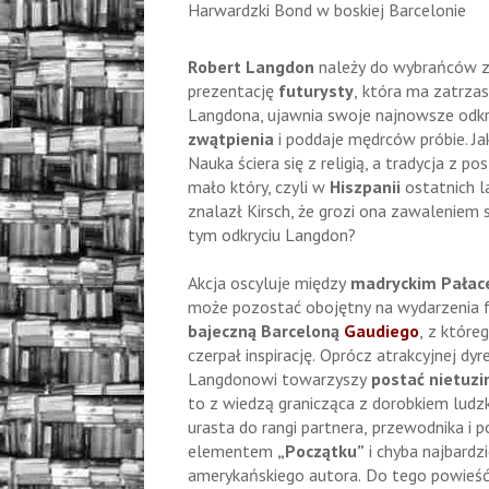
Harwardzki Bond w boskiej Barcelonie
Robert Langdon
należy do wybrańców 
prezentację
futurysty
, która ma zatrz
Langdona, ujawnia swoje najnowsze odkryc
zwątpienia
i poddaje mędrców próbie. J
Nauka ściera się z religią, a tradycja z p
mało który, czyli w
Hiszpanii
ostatnich l
znalazł Kirsch, że grozi ona zawaleniem 
tym odkryciu Langdon?
Akcja oscyluje między
madryckim Pałac
może pozostać obojętny na wydarzenia f
bajeczną Barceloną
Gaudiego
, z które
czerpał inspirację. Oprócz atrakcyjnej d
Langdonowi towarzyszy
postać nietuz
to z wiedzą granicząca z dorobkiem ludzk
urasta do rangi partnera, przewodnika i
elementem
„Początku”
i chyba najbard
amerykańskiego autora. Do tego powieść