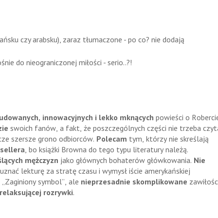
ańsku czy arabsku), zaraz tłumaczone - po co? nie dodają
nie do nieograniczonej miłości - serio..?!
udowanych, innowacyjnych i lekko mknących
powieści o Roberci
zie
swoich fanów, a fakt, że poszczególnych części nie trzeba czyt
cze szersze grono odbiorców.
Polecam
tym, którzy nie skreślają
sellera
, bo książki Browna do tego typu literatury należą.
lących mężczyzn
jako głównych bohaterów główkowania.
Nie
 uznać lekturę za stratę czasu i wymysł iście amerykańskiej
 „Zaginiony symbol”, ale
nieprzesadnie skomplikowane
zawiłośc
relaksującej rozrywki
.