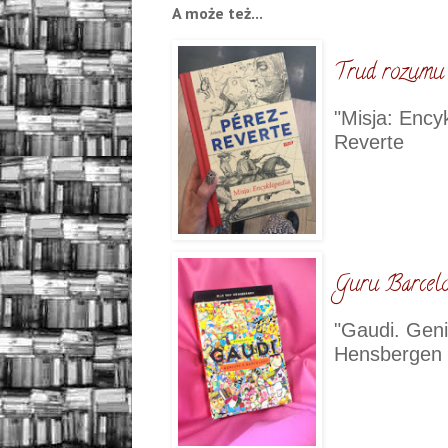
A
może też...
Trud rozumu
"Misja: Ency
Reverte
Guru Barcelo
"Gaudi. Geni
Hensbergen