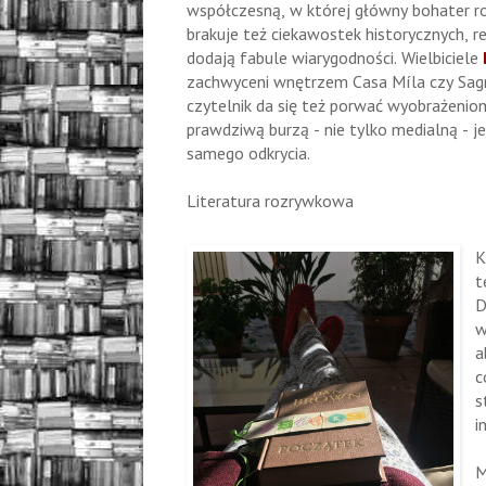
współczesną, w której główny bohater roz
brakuje też ciekawostek historycznych, re
dodają fabule wiarygodności. Wielbiciele
zachwyceni wnętrzem Casa Míla czy Sagr
czytelnik da się też porwać wyobrażeniom
prawdziwą burzą - nie tylko medialną - je
samego odkrycia.
Literatura rozrywkowa
K
t
D
w
a
c
s
i
M