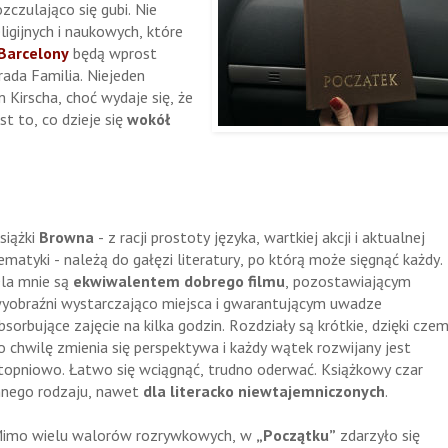
czulająco się gubi. Nie
ligijnych i naukowych, które
Barcelony
będą wprost
ada Familia. Niejeden
 Kirscha, choć wydaje się, że
st to, co dzieje się
wokół
siążki
Browna
- z racji prostoty języka, wartkiej akcji i aktualnej
ematyki - należą do gałęzi literatury, po którą może sięgnąć każdy.
la mnie są
ekwiwalentem dobrego filmu
, pozostawiającym
yobraźni wystarczająco miejsca i gwarantującym uwadze
bsorbujące zajęcie na kilka godzin. Rozdziały są krótkie, dzięki cze
o chwilę zmienia się perspektywa i każdy wątek rozwijany jest
topniowo. Łatwo się wciągnąć, trudno oderwać. Książkowy czar
nnego rodzaju, nawet
dla literacko niewtajemniczonych
.
imo wielu walorów rozrywkowych, w
„Początku”
zdarzyło się