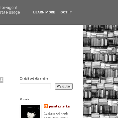
user-agent
erate usage
LEARN MORE
GOT IT
Znajdź coś dla siebie
18
O mnie
paratexterka
Czytam, od kiedy