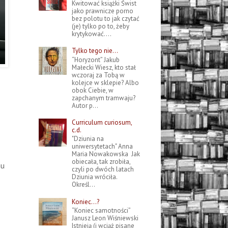
Kwitować książki Świst
jako prawnicze porno
bez polotu to jak czytać
(je) tylko po to, żeby
krytykować....
Tylko tego nie…
“Horyzont” Jakub
Małecki Wiesz, kto stał
wczoraj za Tobą w
kolejce w sklepie? Albo
obok Ciebie, w
zapchanym tramwaju?
Autor p...
Curriculum curiosum,
c.d.
"Dziunia na
uniwersytetach" Anna
Maria Nowakowska Jak
obiecała, tak zrobiła,
mu
czyli po dwóch latach
Dziunia wróciła.
Określ...
Koniec…?
“Koniec samotności”
Janusz Leon Wiśniewski
Istnieją (i wciąż pisane