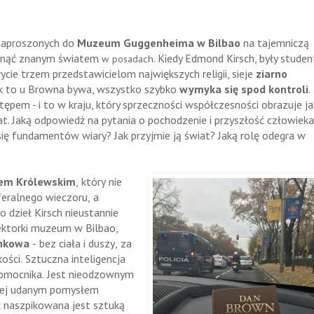
zaproszonych do
Muzeum Guggenheima w Bilbao
na tajemniczą
asnąć znanym światem
. Kiedy Edmond Kirsch, były studen
w posadach
ie trzem przedstawicielom największych religii, sieje
ziarno
ak to u Browna bywa, wszystko szybko
wymyka się spod kontroli
.
ostępem - i to w kraju, który sprzeczności współczesności obrazuje ja
at. Jaką odpowiedź na pytania o pochodzenie i przyszłość człowieka
się fundamentów wiary? Jak przyjmie ją świat? Jaką rolę odegra w
em Królewskim
, który nie
eralnego wieczoru, a
go dzieł Kirsch nieustannie
yrektorki muzeum w Bilbao,
inkowa
- bez ciała i duszy, za
ości. Sztuczna inteligencja
 pomocnika. Jest nieodzownym
ziej udanym pomysłem
 naszpikowana jest sztuką