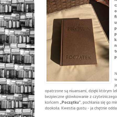
c
o
f
u
p
p
k
n
t
p
N
w
j
opatrzone są niuansami, dzięki którym lek
bezpieczne główkowanie z czytelniczego
końcem
„Początku”
, pochłania się go m
dookoła. Kwestia gustu - ja chętnie oddaję