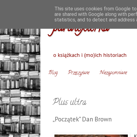
This site uses cookies from Google to 
are shared with Google along with per
statistics, and to detect and address 
paratexterka
o książkach i (mo)ich historiach
Blog
Przeczytane
Niezapomniane
Plus ultra
„Początek” Dan Brown
K