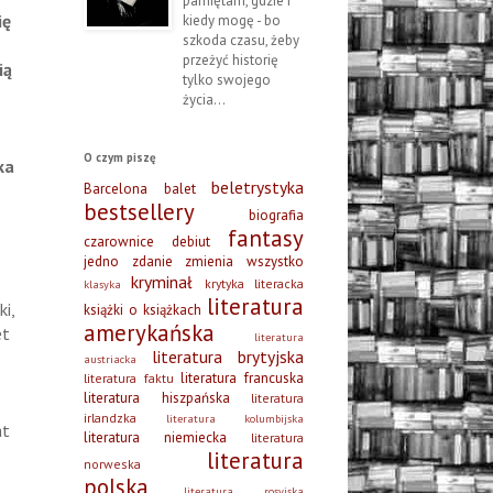
pamiętam, gdzie i
ię
kiedy mogę - bo
szkoda czasu, żeby
przeżyć historię
ią
tylko swojego
życia...
O czym piszę
ka
beletrystyka
Barcelona
balet
bestsellery
biografia
fantasy
czarownice
debiut
jedno zdanie zmienia wszystko
kryminał
krytyka literacka
klasyka
literatura
ki,
książki o książkach
amerykańska
et
literatura
literatura brytyjska
austriacka
literatura francuska
literatura faktu
literatura hiszpańska
literatura
irlandzka
literatura kolumbijska
at
literatura niemiecka
literatura
literatura
norweska
polska
literatura rosyjska