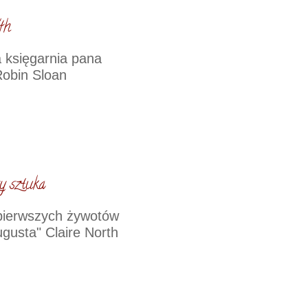
4h
 księgarnia pana
obin Sloan
y sztuka
 pierwszych żywotów
gusta" Claire North