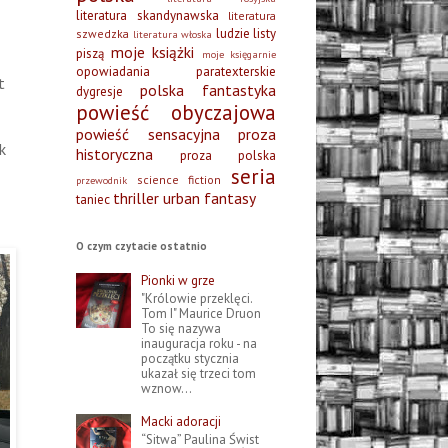
literatura skandynawska
literatura
ludzie listy
szwedzka
literatura włoska
moje książki
piszą
moje księgarnie
opowiadania
paratexterskie
t
polska fantastyka
dygresje
powieść obyczajowa
powieść sensacyjna
proza
k
historyczna
proza polska
seria
science fiction
przewodnik
thriller
urban fantasy
taniec
O czym czytacie ostatnio
Pionki w grze
"Królowie przeklęci.
Tom I" Maurice Druon
To się nazywa
inauguracja roku - na
początku stycznia
ukazał się trzeci tom
wznow...
Macki adoracji
“Sitwa” Paulina Świst