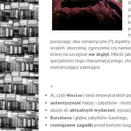
B
j
p
k
p
t
poruszając oba romantyczne (?!) aspekty
wrażeń: oburzenia, zgorszenia czy nami
której na szczęście
nie drążył
. Miłość ja
specjalności tego charyzmatycznego, ch
wystarczająco zajmujące.
+
AI, czyli
i seria innowatorskich 
Winston
autentyczność
miejsc i zabytków - mul
aluzje do
aktualnych wydarzeń
, sytuac
Barcelona
i głębia zabytków Gaudíego,
rozwiązanie zagadki
przed końcem książk