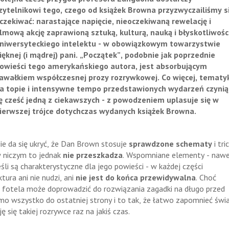
zytelnikowi tego, czego od książek Browna przyzwyczailiśmy s
czekiwać: narastające napięcie, nieoczekiwaną rewelację i
ilmową akcję zaprawioną sztuką, kulturą, nauką i błyskotliwośc
niwersyteckiego intelektu - w obowiązkowym towarzystwie
ięknej (i mądrej) pani. „Początek”, podobnie jak poprzednie
owieści tego amerykańskiego autora, jest absorbującym
awałkiem współczesnej prozy rozrywkowej. Co więcej, tematy
a topie i intensywne tempo przedstawionych wydarzeń czynią
ę cześć jedną z ciekawszych - z powodzeniem uplasuje się w
ierwszej trójce dotychczas wydanych książek Browna.
ie da się ukryć, że Dan Brown stosuje
sprawdzone schematy
i tric
 niczym to jednak
nie przeszkadza
. Wspomniane elementy - naw
eśli są charakterystyczne dla jego powieści - w każdej części
tura ani nie nudzi, ani
nie jest do końca przewidywalna
. Choć
 fotela może doprowadzić do rozwiązania zagadki na długo przed
imo wszystko do ostatniej strony i to tak, że łatwo zapomnieć świ
 się takiej rozrywce raz na jakiś czas.