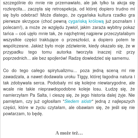
szczególnie do mnie nie przemawiało, ale jak tylko ta akcja się
rozkręciła... zaczęła się retrospekcja, od której dopiero trudno mi
się było odebrać! Może dlatego, że cygańska kultura rzadko gra
pierwsze skrzypce (choć pewną
cygańską królową
już poznałam i
polecam!), a może ze względu żywioł, jakim zaraża wybitny pokaz
tańca – coś ujęło mnie tak, że najchętniej najpierw przeczytałabym
wszystkie części traktujące o przeszłości, a dopiero potem te
współczesne. Jakież było moje zdziwienie, kiedy okazało się, że w
przypadku tego tomu autorka tworzyła inaczej niż przy
poprzednich... ale bez spojlerów! Radzę dowiedzieć się samemu.
Co do tego całego spirytualizmu... poza jedną sceną mi nie
zawadzała, a nawet dodawała uroku Tiggy, której łagodna natura i
tak zdobywała serca. Podobały mi się kolejne niewiarygodne, ale
wcale nie takie nieprawdopodobne koleje losu. Łudzę się, że
namierzyłam Pa Salta, i cieszę się, że jego historia dalej żyje. Nie
pamiętam, czy już ogłosiłam "
Siedem sióstr
" jedną z najlepszych
części, które w życiu czytałam, ale obawiam się, że jeśli się nie
powtarzam, to będę.
A może też…