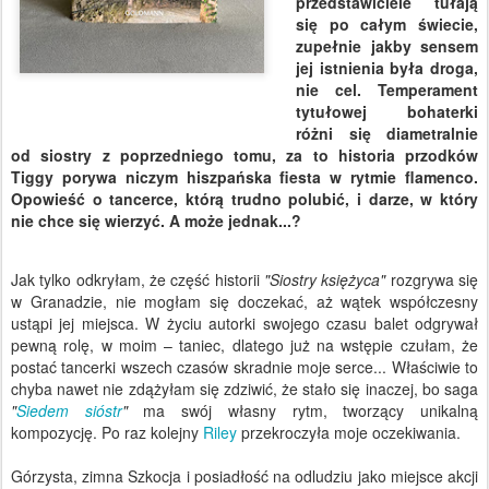
przedstawiciele tułają
się po całym świecie,
zupełnie jakby sensem
jej istnienia była droga,
nie cel. Temperament
tytułowej bohaterki
różni się diametralnie
od siostry z poprzedniego tomu, za to historia przodków
Tiggy porywa niczym hiszpańska fiesta w rytmie flamenco.
Opowieść o tancerce, którą trudno polubić, i darze, w który
nie chce się wierzyć. A może jednak...?
Jak tylko odkryłam, że część historii
"Siostry księżyca"
rozgrywa się
w Granadzie, nie mogłam się doczekać, aż wątek współczesny
ustąpi jej miejsca. W życiu autorki swojego czasu balet odgrywał
pewną rolę, w moim – taniec, dlatego już na wstępie czułam, że
postać tancerki wszech czasów skradnie moje serce... Właściwie to
chyba nawet nie zdążyłam się zdziwić, że stało się inaczej, bo saga
"
Siedem sióstr
"
ma swój własny rytm, tworzący unikalną
kompozycję. Po raz kolejny
Riley
przekroczyła moje oczekiwania.
Górzysta, zimna Szkocja i posiadłość na odludziu jako miejsce akcji