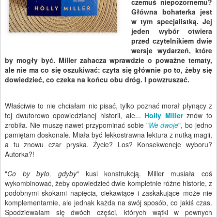
czemuś niepozornemu?
Główna bohaterka jest
w tym specjalistką. Jej
jeden wybór otwiera
przed czytelnikiem dwie
wersje wydarzeń, które
by mogły być. Miller zahacza wprawdzie o poważne tematy,
ale nie ma co się oszukiwać: czyta się głównie po to, żeby się
dowiedzieć, co czeka na końcu obu dróg. I powzruszać.
Właściwie to nie chciałam nic pisać, tylko poznać morał płynący z
tej dwutorowo opowiedzianej historii, ale...
Holly Miller
znów to
zrobiła. Nie muszę nawet przypominać sobie "
We dwoje
", bo jedno
pamiętam doskonale. Miała być lekkostrawna lektura z nutką magii,
a tu znowu czar pryska. Życie? Los? Konsekwencje wyboru?
Autorka?!
"
Co by było, gdyby
" kusi konstrukcją. Miller musiała coś
wykombinować, żeby opowiedzieć dwie kompletnie różne historie, z
podobnymi skokami napięcia, ciekawiące i zaskakujące może nie
komplementarnie, ale jednak każda na swój sposób, co jakiś czas.
Spodziewałam się dwóch części, których wątki w pewnych