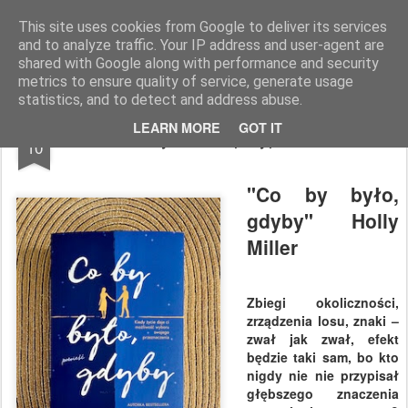
paratexterka
o książkach i (mo)ich historiach
This site uses cookies from Google to deliver its services
and to analyze traffic. Your IP address and user-agent are
Pages
shared with Google along with performance and security
metrics to ensure quality of service, generate usage
statistics, and to detect and address abuse.
NOV
LEARN MORE
GOT IT
Gdybanie z przypadku
10
"Co by było,
gdyby" Holly
Miller
Zbiegi okoliczności,
zrządzenia losu, znaki –
zwał jak zwał, efekt
będzie taki sam, bo kto
nigdy nie nie przypisał
głębszego znaczenia