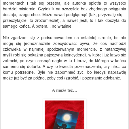
momentach i tak się przetną, ale autorka splotła to wszystko
bardziej misternie. Czytelnik na szczęście bez zbędnego ociągania
dostaje, czego chce. Może nawet podglądnąć (tak, przyznaję się –
przeczytajcie, to zrozumiecie!), a nawet jeśli, to i tak doczyta do
samego końca. A potem... no właśnie.
Nie zgadzam się z podsumowaniem na ostatniej stronie, bo nie
mogę się jednoznacznie zdecydować: bywa, że coś nachodzi
człowieka w najmniej spodziewanym momencie, z natarczywej
myśli robi się pokaźna pajęczyna koincydencji, w której już łatwo się
zatracić, po czym ocknąć nagle w tu i teraz, do którego w końcu
samemu się dotarło. A czy to kwestia przeznaczenia, czy nie... co
komu potrzebne. Byle nie zapomnieć żyć, bo kiedyś naprawdę
może już być za późno, żeby coś (z)robić, i pozostanie gdybanie.
A może też…