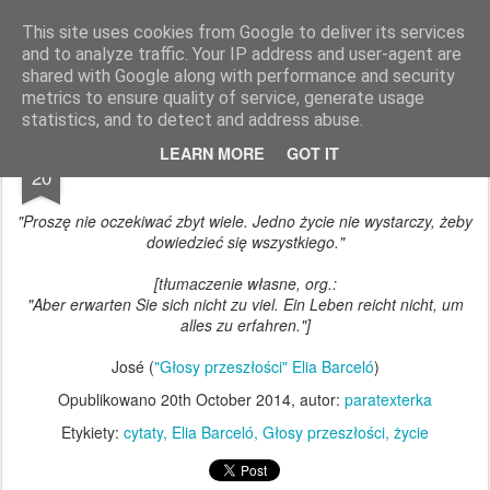
paratexterka
o książkach i (mo)ich historiach
This site uses cookies from Google to deliver its services
and to analyze traffic. Your IP address and user-agent are
Pages
shared with Google along with performance and security
metrics to ensure quality of service, generate usage
statistics, and to detect and address abuse.
OCT
LEARN MORE
GOT IT
20
"Proszę nie oczekiwać zbyt wiele. Jedno życie nie wystarczy, żeby
dowiedzieć
się
wszystkiego."
[tłumaczenie własne, org.:
"Aber erwarten Sie sich nicht zu viel. Ein Leben reicht nicht, um
alles zu erfahren."]
José (
"Głosy przeszłości" Elia Barceló
)
Opublikowano
20th October 2014
, autor:
paratexterka
Etykiety:
cytaty
Elia Barceló
Głosy przeszłości
życie