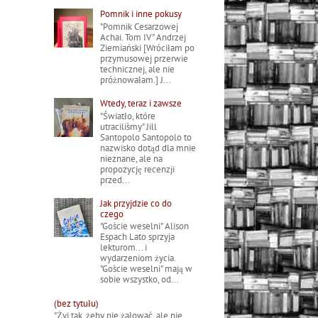
Pomnik i inne pokusy
"Pomnik Cesarzowej
Achai. Tom IV" Andrzej
Ziemiański [Wróciłam po
przymusowej przerwie
technicznej, ale nie
próżnowałam.] J...
Wtedy, teraz i zawsze
"Światło, które
utraciliśmy" Jill
Santopolo Santopolo to
nazwisko dotąd dla mnie
nieznane, ale na
propozycję recenzji
przed...
Jak przyjdzie co do
czego
"Goście weselni" Alison
Espach Lato sprzyja
lekturom... i
wydarzeniom życia.
"Goście weselni" mają w
sobie wszystko, od...
(bez tytułu)
"Żyj tak, żeby nie żałować, ale nie