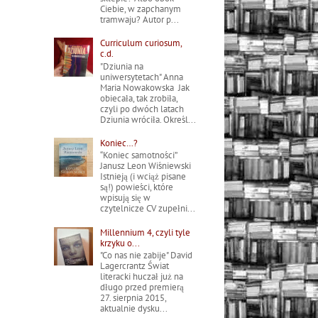
Ciebie, w zapchanym
tramwaju? Autor p...
Curriculum curiosum,
c.d.
"Dziunia na
uniwersytetach" Anna
Maria Nowakowska Jak
obiecała, tak zrobiła,
czyli po dwóch latach
Dziunia wróciła. Określ...
Koniec…?
“Koniec samotności”
Janusz Leon Wiśniewski
Istnieją (i wciąż pisane
są!) powieści, które
wpisują się w
czytelnicze CV zupełni...
Millennium 4, czyli tyle
krzyku o...
"Co nas nie zabije" David
Lagercrantz Świat
literacki huczał już na
długo przed premierą
27. sierpnia 2015,
aktualnie dysku...