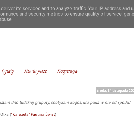
deliver its services and to analyze traffic. Your IP address and 
formance and security metrics to ensure quality of service, gen
abuse.
Cytaty
Kto tu pisze
Kooperacja
środa, 14 listopada 20
działam dno ludzkiej głupoty, spotykam kogoś, kto puka w nie od spodu."
Olka (
"Karuzela" Paulina Świst
)