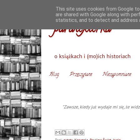
This site uses cookies from Google to 
are shared with Google along with per
statistics, and to detect and address 
paratexterka
o książkach i (mo)ich historiach
Blog
Przeczytane
Niezapomniane
"Zawsze, kiedy już wydaje mi się, że wi
Tagi:
cytaty
,
Karuzela
,
Paulina Świst
,
życie