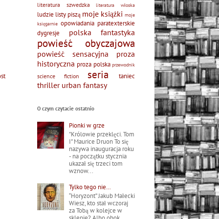
literatura szwedzka
literatura włoska
moje książki
ludzie listy piszą
moje
opowiadania
paratexterskie
księgarnie
polska fantastyka
dygresje
powieść obyczajowa
powieść sensacyjna
proza
historyczna
proza polska
przewodnik
seria
ost
taniec
science fiction
thriller
urban fantasy
O czym czytacie ostatnio
Pionki w grze
"Królowie przeklęci. Tom
I" Maurice Druon To się
nazywa inauguracja roku
- na początku stycznia
ukazał się trzeci tom
wznow...
Tylko tego nie…
“Horyzont” Jakub Małecki
Wiesz, kto stał wczoraj
za Tobą w kolejce w
sklepie? Albo obok