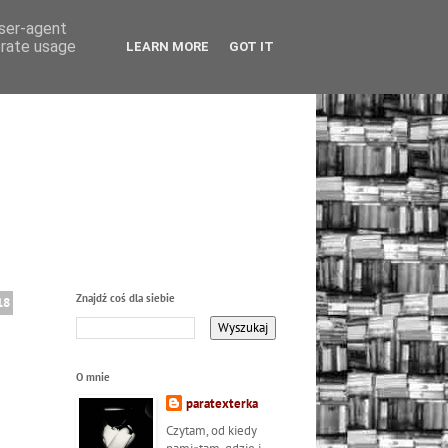
user-agent
erate usage
LEARN MORE
GOT IT
Znajdź coś dla siebie
18
O mnie
paratexterka
Czytam, od kiedy