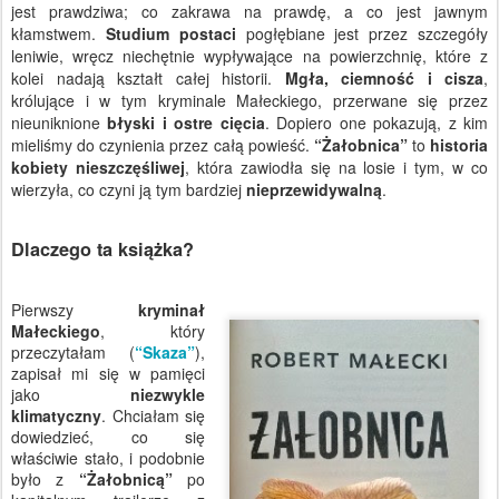
jest prawdziwa; co zakrawa na prawdę, a co jest jawnym
kłamstwem.
Studium postaci
pogłębiane jest przez szczegóły
leniwie, wręcz niechętnie wypływające na powierzchnię, które z
kolei nadają kształt całej historii.
Mgła, ciemność i cisza
,
królujące i w tym kryminale Małeckiego, przerwane się przez
nieuniknione
błyski i ostre cięcia
. Dopiero one pokazują, z kim
mieliśmy do czynienia przez całą powieść.
“Żałobnica”
to
historia
kobiety nieszczęśliwej
, która zawiodła się na losie i tym, w co
wierzyła, co czyni ją tym bardziej
nieprzewidywalną
.
Dlaczego ta książka?
Pierwszy
kryminał
Małeckiego
, który
przeczytałam (
“Skaza”
),
zapisał mi się w pamięci
jako
niezwykle
klimatyczny
. Chciałam się
dowiedzieć, co się
właściwie stało, i podobnie
było z
“Żałobnicą”
po