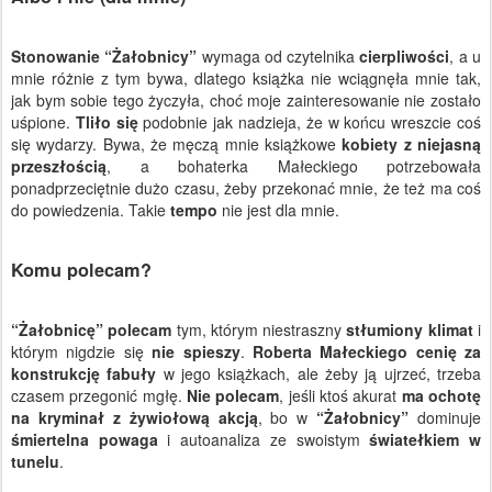
Stonowanie “Żałobnicy”
wymaga od czytelnika
cierpliwości
, a u
mnie różnie z tym bywa, dlatego książka nie wciągnęła mnie tak,
jak bym sobie tego życzyła, choć moje zainteresowanie nie zostało
uśpione.
Tliło się
podobnie jak nadzieja, że w końcu wreszcie coś
się wydarzy. Bywa, że męczą mnie książkowe
kobiety z niejasną
przeszłością
, a bohaterka Małeckiego potrzebowała
ponadprzeciętnie dużo czasu, żeby przekonać mnie, że też ma coś
do powiedzenia. Takie
tempo
nie jest dla mnie.
Komu polecam?
“Żałobnicę” polecam
tym, którym niestraszny
stłumiony klimat
i
którym nigdzie się
nie spieszy
.
Roberta Małeckiego cenię za
konstrukcję fabuły
w jego książkach, ale żeby ją ujrzeć, trzeba
czasem przegonić mgłę.
Nie polecam
, jeśli ktoś akurat
ma ochotę
na kryminał z żywiołową akcją
, bo w
“Żałobnicy”
dominuje
śmiertelna powaga
i autoanaliza ze swoistym
światełkiem w
tunelu
.