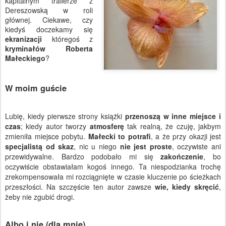
kapitalnym trailerze z
Dereszowską w roli
głównej. Ciekawe, czy
kiedyś doczekamy się
ekranizacji
któregoś z
kryminałów Roberta
Małeckiego
?
W moim guście
Lubię, kiedy pierwsze strony książki
przenoszą w inne miejsce i
czas
; kiedy autor tworzy
atmosferę
tak realną, że czuję, jakbym
zmieniła miejsce pobytu.
Małecki to potrafi
, a że przy okazji jest
specjalistą od skaz
, nic u niego
nie jest proste
, oczywiste ani
przewidywalne. Bardzo podobało mi się
zakończenie
, bo
oczywiście obstawiałam kogoś innego. Ta niespodzianka trochę
zrekompensowała mi rozciągnięte w czasie kluczenie po ścieżkach
przeszłości. Na szczęście ten autor zawsze
wie, kiedy skręcić
,
żeby nie zgubić drogi.
Albo i nie (dla mnie)