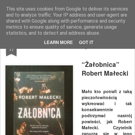
paratexterka
o książkach i (mo)ich historiach
This site uses cookies from Google to deliver its services
and to analyze traffic. Your IP address and user-agent are
Pages
shared with Google along with performance and security
metrics to ensure quality of service, generate usage
statistics, and to detect and address abuse.
OCT
LEARN MORE
GOT IT
Jedna wielka tajemnica
17
“Żałobnica”
Robert Małecki
Mało kto potrafi z taką
pieczołowitością
wykreować i tak
konsekwentnie
podtrzymać nastrój
powieści, jak Robert
Małecki. Czytelnik
zanurza się w jego