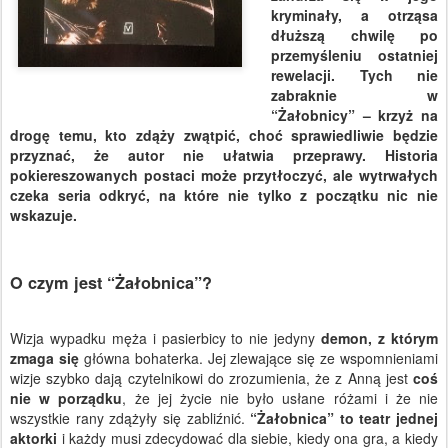
kryminały, a otrząsa
dłuższą chwilę po
przemyśleniu ostatniej
rewelacji. Tych nie
zabraknie w
“Żałobnicy” – krzyż na
drogę temu, kto zdąży zwątpić, choć sprawiedliwie będzie
przyznać, że autor nie ułatwia przeprawy. Historia
pokiereszowanych postaci może przytłoczyć, ale wytrwałych
czeka seria odkryć, na które nie tylko z początku nic nie
wskazuje.
O czym jest “Żałobnica”?
Wizja wypadku męża i pasierbicy to nie jedyny
demon, z którym
zmaga się
główna bohaterka. Jej zlewające się ze wspomnieniami
wizje szybko dają czytelnikowi do zrozumienia, że z Anną jest
coś
nie w porządku
, że jej życie nie było usłane różami i że nie
wszystkie rany zdążyły się zabliźnić.
“Żałobnica” to teatr jednej
aktorki
i każdy musi zdecydować dla siebie, kiedy ona gra, a kiedy