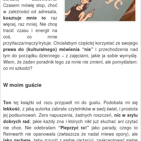
Czasem mówię stop, choć
w zależności od adresata,
kosztuje mnie to
raz
więcej, raz mniej. Nie chcę
tracić czasu i energii na
coś, co mnie
przytłacza/męczy/irytuje. Chciałabym częściej korzystać ze swojego
prawa do (kulturalnego) mówienia “nie”
i przechodzenia nad
tym do porządku dziennego – z zajęciami, jakie ja sobie wymyślę.
Wiem, że żaden poradnik tego za mnie nie zmieni, ale pomyślałam:
co mi szkodzi?
W moim guście
Ton
tej książki od razu przypadł mi do gustu. Podobała mi się
lekkość
, z jaką autorka zabrała czytelników w swój świat, i prostota
jej podsumowań. Zero napuszenia, żadnych roszczeń,
nic w stylu
dobrych rad
, jakie każdy zna i których nikt już słuchać ani czytać
nie chce. Nie odebrałam
“Pieprzyć to!”
jako parady, czego to
Reinwarth nie opanowała (zwłaszcza że nadal miewa opory), ale
jako zachętę
, żeby zrzucić z siebie ciężar(y), zaakceptować siebie