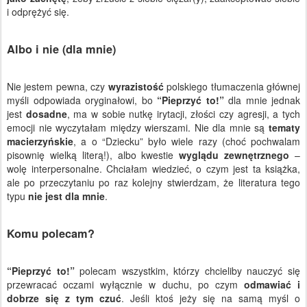
i odprężyć się.
Albo i nie (dla mnie)
Nie jestem pewna, czy
wyrazistość
polskiego tłumaczenia głównej
myśli odpowiada oryginałowi, bo
“Pieprzyć to!”
dla mnie jednak
jest
dosadne
, ma w sobie nutkę irytacji, złości czy agresji, a tych
emocji nie wyczytałam między wierszami. Nie dla mnie są
tematy
macierzyńskie
, a o “Dziecku” było wiele razy (choć pochwalam
pisownię wielką literą!), albo kwestie
wyglądu zewnętrznego
–
wolę interpersonalne. Chciałam wiedzieć, o czym jest ta książka,
ale po przeczytaniu po raz kolejny stwierdzam, że literatura tego
typu
nie jest dla mnie
.
Komu polecam?
“Pieprzyć to!”
polecam wszystkim, którzy chcieliby nauczyć się
przewracać oczami wyłącznie w duchu, po czym
odmawiać i
dobrze się z tym czuć
. Jeśli ktoś jeży się na samą myśl o