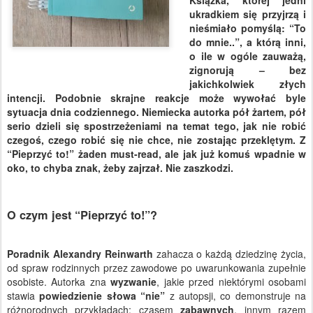
ukradkiem się przyjrzą i
nieśmiało pomyślą: “To
do mnie..”, a którą inni,
o ile w ogóle zauważą,
zignorują – bez
jakichkolwiek złych
intencji. Podobnie skrajne reakcje może wywołać byle
sytuacja dnia codziennego. Niemiecka autorka pół żartem, pół
serio dzieli się spostrzeżeniami na temat tego, jak nie robić
czegoś, czego robić się nie chce, nie zostając przeklętym. Z
“Pieprzyć to!” żaden must-read, ale jak już komuś wpadnie w
oko, to chyba znak, żeby zajrzał. Nie zaszkodzi.
O czym jest “Pieprzyć to!”?
Poradnik Alexandry Reinwarth
zahacza o każdą dziedzinę życia,
od spraw rodzinnych przez zawodowe po uwarunkowania zupełnie
osobiste. Autorka zna
wyzwanie
, jakie przed niektórymi osobami
stawia
powiedzienie słowa “nie”
z autopsji, co demonstruje na
różnorodnych przykładach: czasem
zabawnych
, innym razem