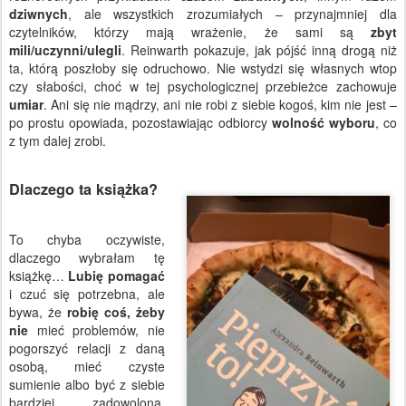
dziwnych
, ale wszystkich zrozumiałych – przynajmniej dla
czytelników, którzy mają wrażenie, że sami są
zbyt
mili/uczynni/ulegli
. Reinwarth pokazuje, jak pójść inną drogą niż
ta, którą poszłoby się odruchowo. Nie wstydzi się własnych wtop
czy słabości, choć w tej psychologicznej przebieżce zachowuje
umiar
. Ani się nie mądrzy, ani nie robi z siebie kogoś, kim nie jest –
po prostu opowiada, pozostawiając odbiorcy
wolność wyboru
, co
z tym dalej zrobi.
Dlaczego ta książka?
To chyba oczywiste,
dlaczego wybrałam tę
książkę…
Lubię pomagać
i czuć się potrzebna, ale
bywa, że
robię coś, żeby
nie
mieć problemów, nie
pogorszyć relacji z daną
osobą, mieć czyste
sumienie albo być z siebie
bardziej zadowolona.