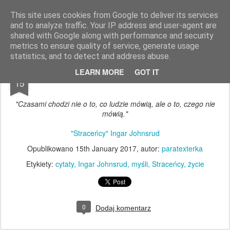
paratexterka
o książkach i (mo)ich historiach
This site uses cookies from Google to deliver its services
and to analyze traffic. Your IP address and user-agent are
Pages
shared with Google along with performance and security
metrics to ensure quality of service, generate usage
statistics, and to detect and address abuse.
JAN
LEARN MORE
GOT IT
15
"Czasami chodzi nie o to, co ludzie mówią, ale o to, czego nie
mówią."
"Straceńcy" Ingar Johnsrud
Opublikowano
15th January 2017
, autor:
paratexterka
Etykiety:
cytaty
Ingar Johnsrud
myśli
Straceńcy
życie
0
Dodaj komentarz