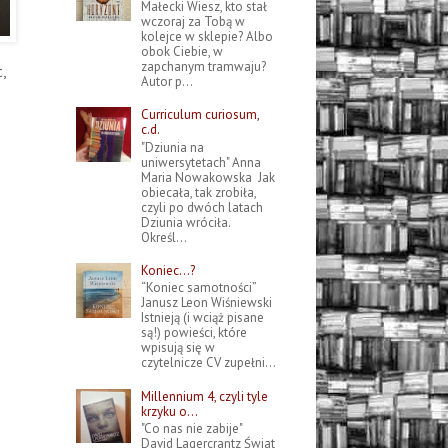
Małecki Wiesz, kto stał
wczoraj za Tobą w
kolejce w sklepie? Albo
obok Ciebie, w
zapchanym tramwaju?
,
Autor p...
Curriculum curiosum,
c.d.
"Dziunia na
uniwersytetach" Anna
Maria Nowakowska Jak
obiecała, tak zrobiła,
czyli po dwóch latach
Dziunia wróciła.
Określ...
Koniec…?
“Koniec samotności”
Janusz Leon Wiśniewski
Istnieją (i wciąż pisane
są!) powieści, które
wpisują się w
czytelnicze CV zupełni...
Millennium 4, czyli tyle
krzyku o...
"Co nas nie zabije"
David Lagercrantz Świat