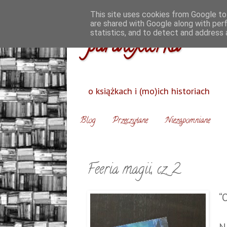
This site uses cookies from Google to 
are shared with Google along with per
statistics, and to detect and address 
paratexterka
o książkach i (mo)ich historiach
Blog
Przeczytane
Niezapomniane
Feeria magii, cz. 2
“