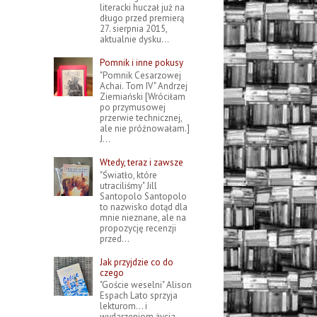
literacki huczał już na
długo przed premierą
27. sierpnia 2015,
aktualnie dysku...
Pomnik i inne pokusy
"Pomnik Cesarzowej
Achai. Tom IV" Andrzej
Ziemiański [Wróciłam
po przymusowej
przerwie technicznej,
ale nie próżnowałam.]
J...
Wtedy, teraz i zawsze
"Światło, które
utraciliśmy" Jill
Santopolo Santopolo
to nazwisko dotąd dla
mnie nieznane, ale na
propozycję recenzji
przed...
Jak przyjdzie co do
czego
"Goście weselni" Alison
Espach Lato sprzyja
lekturom... i
wydarzeniom życia.