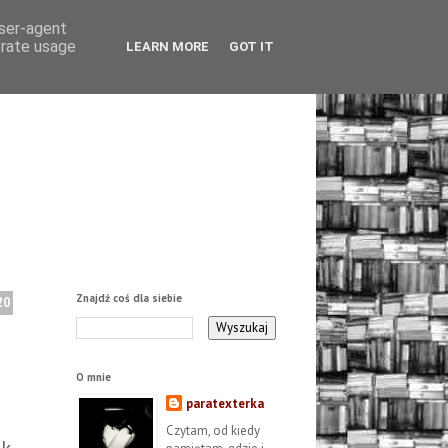
user-agent
erate usage
LEARN MORE
GOT IT
Znajdź coś dla siebie
20
O mnie
paratexterka
Czytam, od kiedy