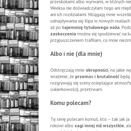
przeskokami albo wyrwami, w których nie 
Weeksa nie doświadczyłam tego ani mię
ani ich rozdziałami. Wciągają mnie wszelk
odnajdywania się Kipa w nowych realiach
aż po
tajemnicę tytułowego noża
. Pod
zaskoczenia
można się spodziewać na każ
przypuszczeniem trafiłam, co mnie niezmi
Albo i nie (dla mnie)
Odstręczają mnie
okropności
, na jakie 
wrażenie, że
przemoc i brutalność
będą 
rozgrywają się sceny ocieplające atmosfe
cukierkowości), przetrwam.
Komu polecam?
Tę serię polecam komuś, kto – tak jak ja
rokowi albo
sagi innej niż wszystkie
, a