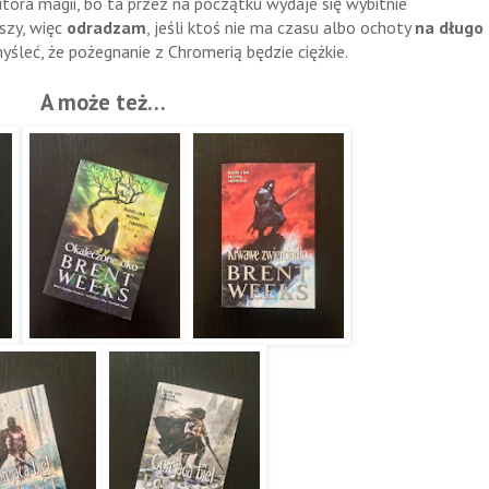
tora magii, bo ta przez na początku wydaje się wybitnie
szy, więc
odradzam
, jeśli ktoś nie ma czasu albo ochoty
na długo
śleć, że pożegnanie z Chromerią będzie ciężkie.
A może też…