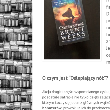
N
f
D
p
n
h
z
J
o
m
O czym jest “Oślepiający nóż”?
Akcja drugiej części wspomnianego cyklu
pozostałe satrapie nie tylko dzięki załą
którym toczy się jeden z głównych wątk
bohaterów
, prowokuje ich do przekracza