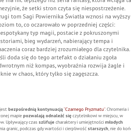
ie ma nic lepszego niż seria fantasy, która wciąga t
inezyjnie, że setki stron czyta się niespostrzeżenie.
rugi tom Sagi Powiernika Światła wznosi na wyższy
oziom to, co oczarowało w poprzedniej części:
iespotykany typ magii, postacie z pokruszonymi
istoriami, bieg wydarzeń, nabierający tempa i
naczenia coraz bardziej zrozumiałego dla czytelnika.
eśli doda się do tego artefakt o działaniu zgoła
dwrotnym niż kompas, wyobraźnia rozwija żagle i
knie w chaos, który tylko się zagęszcza.
 jest
bezpośrednią kontynuacją
“Czarnego Pryzmatu”
. Chromeria i
czonej mapie
pozwalają odnaleźć się
czytelnikowi w miejscu, w
ów. Upływający czas
szlifuje
charaktery i umiejętności
młodych
nia granic, podczas gdy wartości i cierpliwość
starszych
, nie do koń