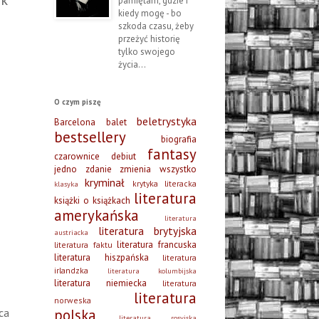
ak
pamiętam, gdzie i
kiedy mogę - bo
szkoda czasu, żeby
przeżyć historię
tylko swojego
życia...
O czym piszę
beletrystyka
Barcelona
balet
bestsellery
biografia
fantasy
czarownice
debiut
jedno zdanie zmienia wszystko
kryminał
krytyka literacka
klasyka
literatura
książki o książkach
amerykańska
literatura
literatura brytyjska
austriacka
literatura francuska
literatura faktu
literatura hiszpańska
literatura
irlandzka
literatura kolumbijska
literatura niemiecka
literatura
literatura
norweska
ca
polska
literatura rosyjska