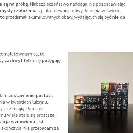
 są na próbę
. Niebezpieczeństwo nadciąga, nie pozostawiając
mysły i założenia
są jak dolewanie oliwy do ognia w świecie,
to przedsmak skumulowanych obaw, wydających się być
nie do
ż skompletowałam tę, to
owy
zachwyt
tylko się
potęguję
.
ryłam
zestawienie postaci,
śnia w kwestiach luksynu,
ycia z magią. Polecam
mu wiele staje się prostsze.
akcja wznowiona
jest
 skończyła. Nie przepadam za