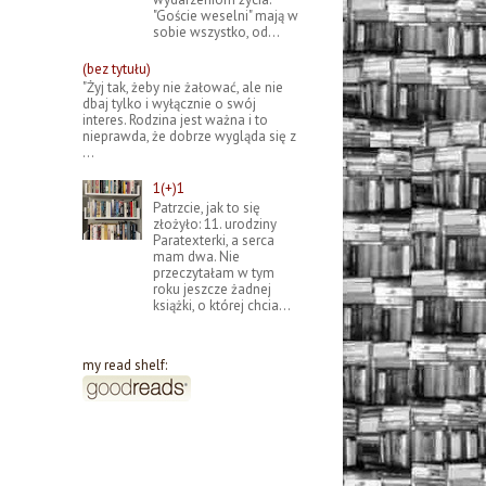
"Goście weselni" mają w
sobie wszystko, od...
(bez tytułu)
"Żyj tak, żeby nie żałować, ale nie
dbaj tylko i wyłącznie o swój
interes. Rodzina jest ważna i to
nieprawda, że dobrze wygląda się z
...
1(+)1
Patrzcie, jak to się
złożyło: 11. urodziny
Paratexterki, a serca
mam dwa. Nie
przeczytałam w tym
roku jeszcze żadnej
książki, o której chcia...
my read shelf: