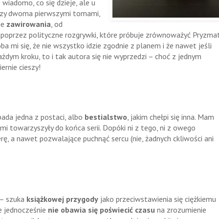
wiadomo, co się dzieje, ale u
dzy dwoma pierwszymi tomami,
ie
zawirowania
, od
 poprzez polityczne rozgrywki, które próbuje zrównoważyć Pryzmat
oba mi się, że nie wszystko idzie zgodnie z planem i że nawet jeśli
dym kroku, to i tak autora się nie wyprzedzi – choć z jednym
ernie cieszy!
wpada jedna z postaci, albo
bestialstwo
, jakim chełpi się inna. Mam
mi towarzyszyły do końca serii. Dopóki ni z tego, ni z owego
rę, a nawet pozwalające puchnąć sercu (nie, żadnych ckliwości ani
 – szuka
książkowej przygody
jako przeciwstawienia się ciężkiemu
le jednocześnie
nie obawia się poświecić czasu
na zrozumienie