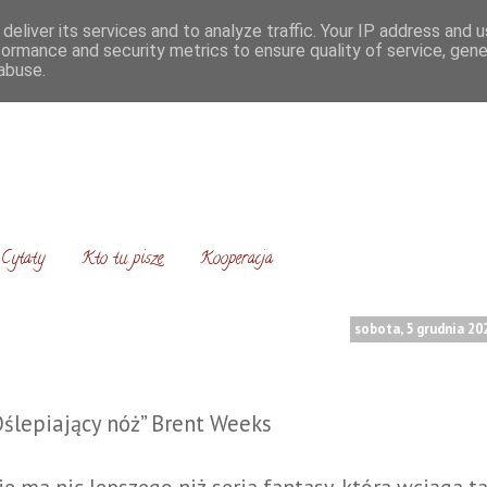
deliver its services and to analyze traffic. Your IP address and 
formance and security metrics to ensure quality of service, gen
abuse.
Cytaty
Kto tu pisze
Kooperacja
sobota, 5 grudnia 20
Oślepiający nóż” Brent Weeks