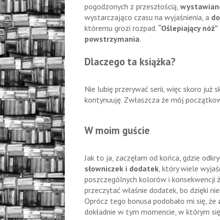
pogodzonych z przeszłością,
wystawiane
wystarczająco czasu na wyjaśnienia, a
do
któremu grozi rozpad.
“Oślepiający nóż”
powstrzymania
.
Dlaczego ta książka?
Nie lubię przerywać serii, więc skoro ju
kontynuuję. Zwłaszcza że mój początk
W moim guście
Jak to ja, zaczęłam od końca, gdzie odk
słowniczek i dodatek
, który wiele wyja
poszczególnych kolorów i konsekwencji ż
przeczytać właśnie dodatek, bo dzięki nie
Oprócz tego bonusa podobało mi się, że
dokładnie w tym momencie, w którym się