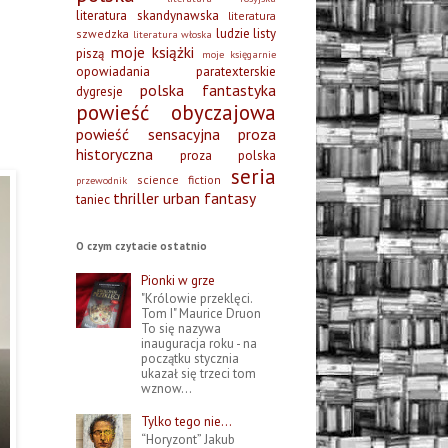
literatura skandynawska
literatura
ludzie listy
szwedzka
literatura włoska
moje książki
piszą
moje księgarnie
opowiadania
paratexterskie
polska fantastyka
dygresje
powieść obyczajowa
powieść sensacyjna
proza
historyczna
proza polska
seria
science fiction
przewodnik
thriller
urban fantasy
taniec
O czym czytacie ostatnio
Pionki w grze
"Królowie przeklęci.
Tom I" Maurice Druon
To się nazywa
inauguracja roku - na
początku stycznia
ukazał się trzeci tom
wznow...
Tylko tego nie…
“Horyzont” Jakub